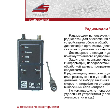
радиомодемы
Радиомодем "
Радиомодем используется в
радиосвязи для обеспечения
устройствами сбора и обработ
диспетчер) и организации ди
связи на подвижных и стацион
Достоверность передачи да
помехоустойчивого кодирован
Защита от несанкционирован
к информации, передаваемой 
обработкой данных программн
средствами.
К радиомодему возможно под
или промежуточного устройств
датчиков по выбору заказчика
скорости, потребления электро
вынесенный блок контроля.
По команде диспетчера осу
удаленным устройством (элек
электросетях и т.д.)